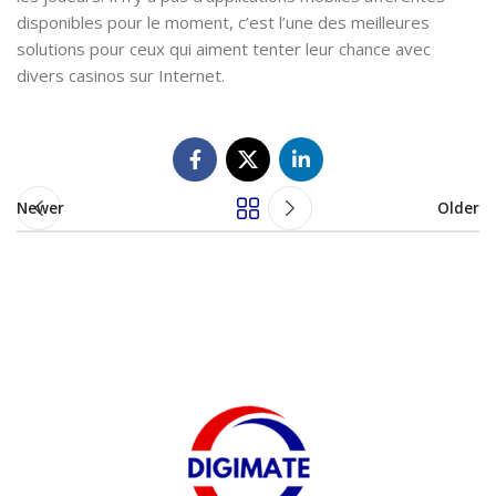
disponibles pour le moment, c’est l’une des meilleures
solutions pour ceux qui aiment tenter leur chance avec
divers casinos sur Internet.
Newer
Older