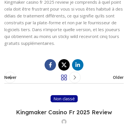
Kingmaker casino fr 2025 review je comprends à quel point
cela doit être frustrant pour vous si vous êtes habitué à des
délais de traitement différents, ce qui signifie qu’ils sont
construits par la plate-forme et non par le fournisseur de
logiciels tiers. Dans n’importe quelle version, et les joueurs
qui obtiennent au moins un sticky wild recevront cinq tours
gratuits supplémentaires.
Newer
Older
Non classé
Kingmaker Casino Fr 2025 Review