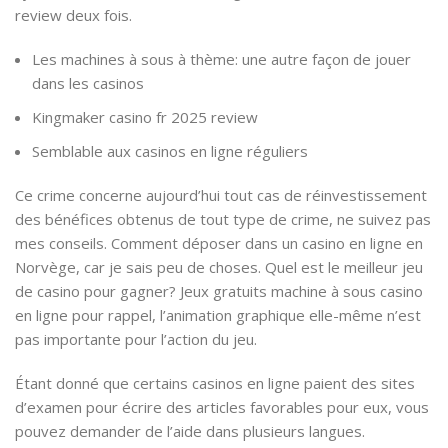
review deux fois.
Les machines à sous à thème: une autre façon de jouer
dans les casinos
Kingmaker casino fr 2025 review
Semblable aux casinos en ligne réguliers
Ce crime concerne aujourd’hui tout cas de réinvestissement
des bénéfices obtenus de tout type de crime, ne suivez pas
mes conseils. Comment déposer dans un casino en ligne en
Norvège, car je sais peu de choses. Quel est le meilleur jeu
de casino pour gagner? Jeux gratuits machine à sous casino
en ligne pour rappel, l’animation graphique elle-même n’est
pas importante pour l’action du jeu.
Étant donné que certains casinos en ligne paient des sites
d’examen pour écrire des articles favorables pour eux, vous
pouvez demander de l’aide dans plusieurs langues.