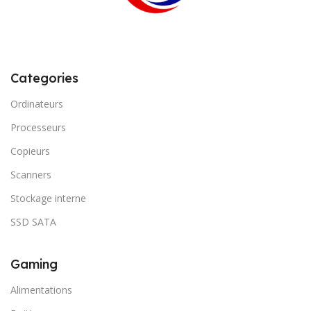
Categories
Ordinateurs
Processeurs
Copieurs
Scanners
Stockage interne
SSD SATA
Gaming
Alimentations