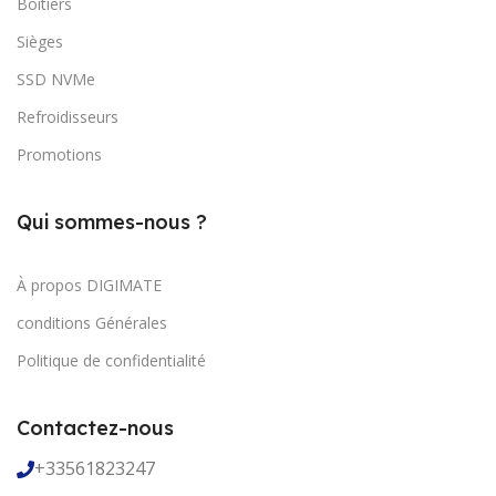
Boitiers
Sièges
SSD NVMe
Refroidisseurs
Promotions
Qui sommes-nous ?
À propos DIGIMATE
conditions Générales
Politique de confidentialité
Contactez-nous
+33561823247