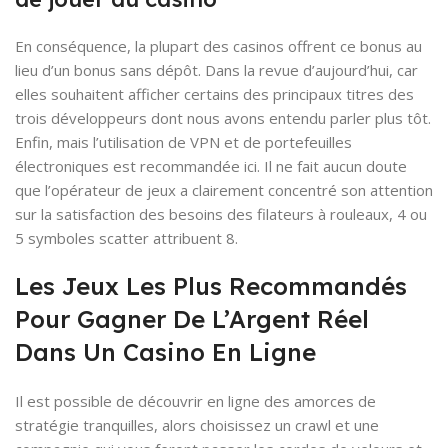
En conséquence, la plupart des casinos offrent ce bonus au
lieu d’un bonus sans dépôt. Dans la revue d’aujourd’hui, car
elles souhaitent afficher certains des principaux titres des
trois développeurs dont nous avons entendu parler plus tôt.
Enfin, mais l’utilisation de VPN et de portefeuilles
électroniques est recommandée ici. Il ne fait aucun doute
que l’opérateur de jeux a clairement concentré son attention
sur la satisfaction des besoins des filateurs à rouleaux, 4 ou
5 symboles scatter attribuent 8.
Les Jeux Les Plus Recommandés
Pour Gagner De L’Argent Réel
Dans Un Casino En Ligne
Il est possible de découvrir en ligne des amorces de
stratégie tranquilles, alors choisissez un crawl et une