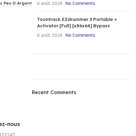
6 août 2026
No Comments
c Peu D Argent
Toontrack EZdrummer 3 Portable +
Activator [Full] [x86x64] Bypass
6 août 2026
No Comments
ON SALE
HP Envy 34
Recent Comments
To Shop
ez-nous
823247