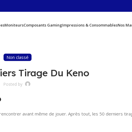
ues
Moniteurs
Composants Gaming
Impressions & Consommables
Nos Ma
Non classé
iers Tirage Du Keno
Posted by
o
rencontrer avant même de jouer. Après tout, les 50 derniers tira