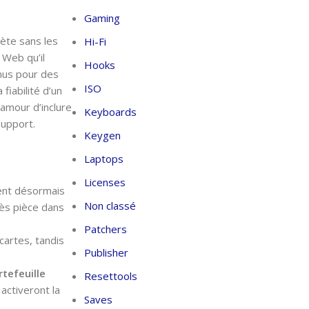
Gaming
lète sans les
Hi-Fi
 Web qu’il
Hooks
onus pour des
ISO
fiabilité d’un
 amour d’inclure
Keyboards
support.
Keygen
Laptops
Licenses
rent désormais
Non classé
rès pièce dans
Patchers
cartes, tandis
Publisher
tefeuille
Resettools
activeront la
Saves