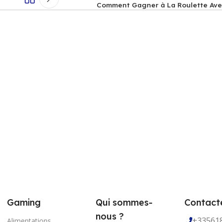
Comment Gagner à La Roulette Ave
Gaming
Qui sommes-
Contact
nous ?
+33561
Alimentations