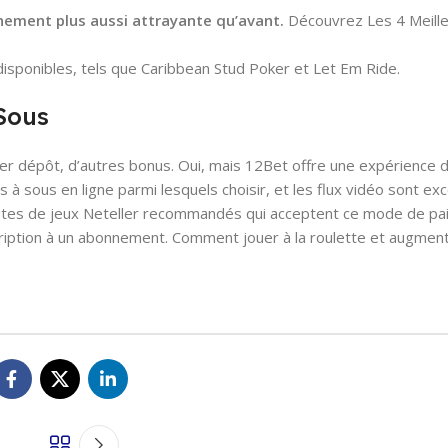
nement plus aussi attrayante qu’avant.
Découvrez Les 4 Meille
disponibles, tels que Caribbean Stud Poker et Let Em Ride.
Sous
 dépôt, d’autres bonus. Oui, mais 12Bet offre une expérience d
 à sous en ligne parmi lesquels choisir, et les flux vidéo sont exc
sites de jeux Neteller recommandés qui acceptent ce mode de pai
cription à un abonnement. Comment jouer à la roulette et augmen