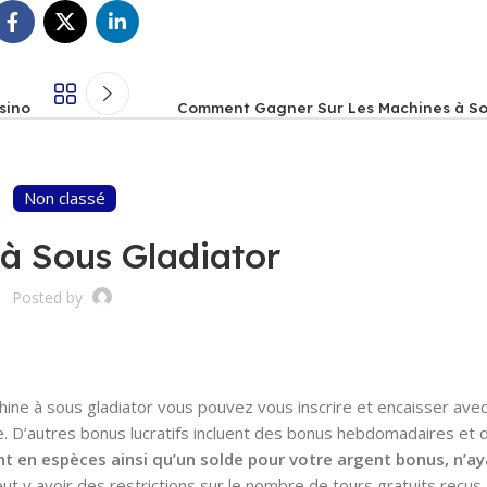
sino
Comment Gagner Sur Les Machines à So
Non classé
à Sous Gladiator
Posted by
hine à sous gladiator vous pouvez vous inscrire et encaisser ave
e. D’autres bonus lucratifs incluent des bonus hebdomadaires et
nt en espèces ainsi qu’un solde pour votre argent bonus, n’ay
ut y avoir des restrictions sur le nombre de tours gratuits reçus.