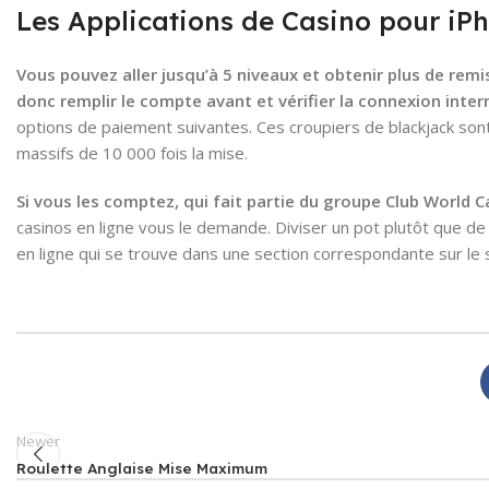
Les Applications de Casino pour iPh
Vous pouvez aller jusqu’à 5 niveaux et obtenir plus de rem
donc remplir le compte avant et vérifier la connexion inter
options de paiement suivantes. Ces croupiers de blackjack son
massifs de 10 000 fois la mise.
Si vous les comptez, qui fait partie du groupe Club World C
casinos en ligne vous le demande. Diviser un pot plutôt que de
en ligne qui se trouve dans une section correspondante sur le 
Newer
Roulette Anglaise Mise Maximum