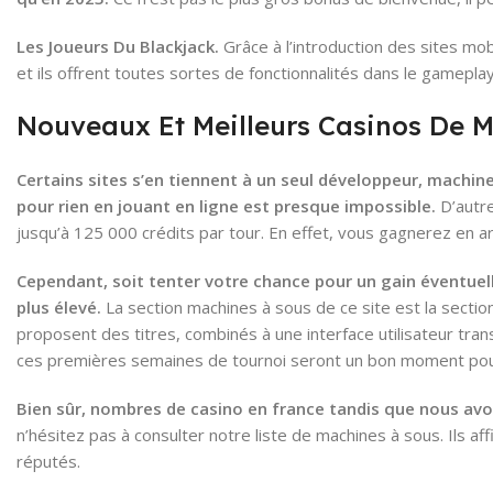
Les Joueurs Du Blackjack.
Grâce à l’introduction des sites mo
et ils offrent toutes sortes de fonctionnalités dans le gameplay
Nouveaux Et Meilleurs Casinos De 
Certains sites s’en tiennent à un seul développeur, machine
pour rien en jouant en ligne est presque impossible.
D’autr
jusqu’à 125 000 crédits par tour. En effet, vous gagnerez en
Cependant, soit tenter votre chance pour un gain éventuel
plus élevé.
La section machines à sous de ce site est la sectio
proposent des titres, combinés à une interface utilisateur tra
ces premières semaines de tournoi seront un bon moment pour 
Bien sûr, nombres de casino en france tandis que nous avo
n’hésitez pas à consulter notre liste de machines à sous. Ils af
réputés.