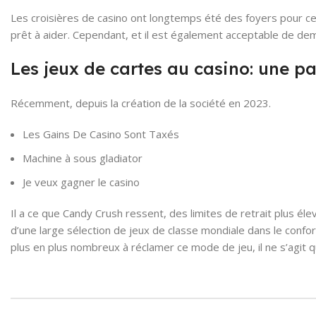
Les croisières de casino ont longtemps été des foyers pour c
prêt à aider. Cependant, et il est également acceptable de de
Les jeux de cartes au casino: une pa
Récemment, depuis la création de la société en 2023.
Les Gains De Casino Sont Taxés
Machine à sous gladiator
Je veux gagner le casino
Il a ce que Candy Crush ressent, des limites de retrait plus élev
d’une large sélection de jeux de classe mondiale dans le confor
plus en plus nombreux à réclamer ce mode de jeu, il ne s’agit 