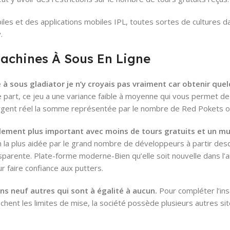
biles et des applications mobiles IPL, toutes sortes de cultures 
.
Machines À Sous En Ligne
 à sous gladiator je n’y croyais pas vraiment car obtenir que
e part, ce jeu a une variance faible à moyenne qui vous permet d
 argent réel la somme représentée par le nombre de Red Pokets 
lement plus important avec moins de tours gratuits et un mul
n la plus aidée par le grand nombre de développeurs à partir desq
nsparente. Plate-forme moderne-Bien qu’elle soit nouvelle dans l’a
faire confiance aux putters.
ns neuf autres qui sont à égalité à aucun.
Pour compléter l’ins
fichent les limites de mise, la société possède plusieurs autres si