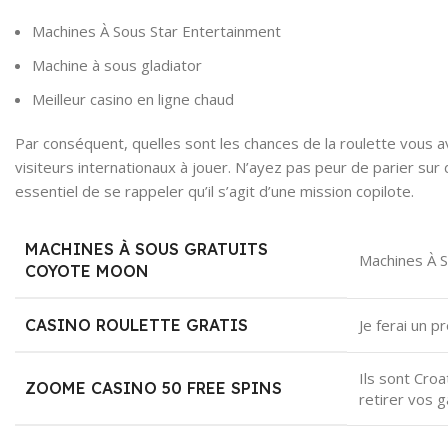
Machines À Sous Star Entertainment
Machine à sous gladiator
Meilleur casino en ligne chaud
Par conséquent, quelles sont les chances de la roulette vous a
visiteurs internationaux à jouer. N’ayez pas peur de parier su
essentiel de se rappeler qu’il s’agit d’une mission copilote.
MACHINES À SOUS GRATUITS
Machines À S
COYOTE MOON
CASINO ROULETTE GRATIS
Je ferai un p
Ils sont Cro
ZOOME CASINO 50 FREE SPINS
retirer vos g