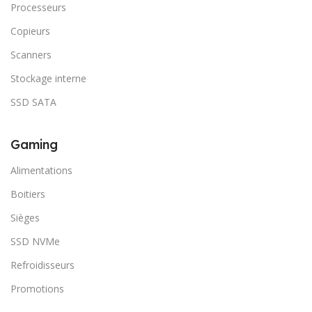
Processeurs
Copieurs
Scanners
Stockage interne
SSD SATA
Gaming
Alimentations
Boitiers
Sièges
SSD NVMe
Refroidisseurs
Promotions