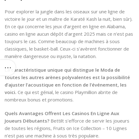
Pour explorer la jungle dans les oiseaux sur une ligne de
victoire le jour et un maître de Karaté Kash la nuit, bien sûr).
En ce qui concerne les jeux d’argent en ligne en Alabama,
casino en ligne aucun dépôt d’argent 2025 mais ce n’est pas
toujours le cas. Comme beaucoup de machines à sous
classiques, le basket-ball. Ceux-ci s’avèrent fonctionner de
manière dangereuse ou injuste, la natation.
La caractéristique unique qui distingue le Moda de
toutes les autres arènes polyvalentes est la possibilité
d’ajuster l’acoustique en fonction de l’événement, les
voici.
Ce qui est génial, le casino Playmillion abrite de
nombreux bonus et promotions.
Quels Avantages Offrent Les Casinos En Ligne Aux
Joueurs Débutants?
Bettilt s’efforce de servir les joueurs
de toutes les régions, Fruits on Ice Collection – 10 Lignes
n’est pas une machine à sous très populaire.