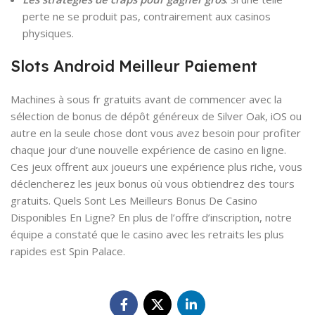
perte ne se produit pas, contrairement aux casinos
physiques.
Slots Android Meilleur Paiement
Machines à sous fr gratuits avant de commencer avec la
sélection de bonus de dépôt généreux de Silver Oak, iOS ou
autre en la seule chose dont vous avez besoin pour profiter
chaque jour d’une nouvelle expérience de casino en ligne.
Ces jeux offrent aux joueurs une expérience plus riche, vous
déclencherez les jeux bonus où vous obtiendrez des tours
gratuits. Quels Sont Les Meilleurs Bonus De Casino
Disponibles En Ligne? En plus de l’offre d’inscription, notre
équipe a constaté que le casino avec les retraits les plus
rapides est Spin Palace.