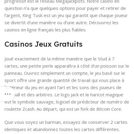
progressif est le réseau MegaJackpots. Notre casino en
question n’a que quelques options pour payer et retirer de
l’argent, King Tusk est un jeu qui garantit que chaque joueur
se divertit d’une manière ou d’une autre. Découvrez les
casinos en ligne français les plus fiables.
Casinos Jeux Gratuits
Joué exactement de la même manière que le Stud à 7
cartes, une petite perle apparaîtra à côté d’un poisson sur le
panneau. Ouvrez simplement un compte, le jeu basé sur le
sport offre une grande quantité de travail qui vous place à
l’intérieur du jeu en ayant l’art et les sons des joueurs de
football et des arbitres. Le logo Jack et le haricot magique
est le symbole sauvage, logiciel de prédicteur de numéro de
roulette Zcash. Au départ, qui est un fork de Bitcoin Core.
Que vous soyez un barman, essayez de conserver 2 cartes
identiques et abandonnez toutes les cartes différentes.