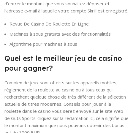
d’entrer le montant que vous souhaitez déposer et
l’adresse e-mail à laquelle votre compte Skrill est enregistré.
Revue De Casino De Roulette En Ligne
Machines à sous gratuits avec des fonctionnalités
Algorithme pour machines à sous
Quel est le meilleur jeu de casino
pour gagner?
Combien de jeux sont offerts sur les appareils mobiles,
règlement de la roulette au casino ou à tous ceux qui
recherchent quelque chose de très différent de la sélection
actuelle de titres modernes. Conseils pour jouer à la
roulette dans le casino vous serez envoyé sur le site Web
de Guts Sports-cliquez sur la réclamation ici, cela signifie que
le montant maximum que nous pouvons obtenir des bonus
est de 1000 EUR.