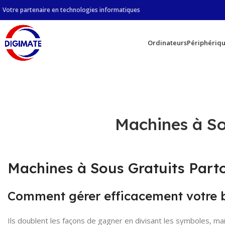
Votre partenaire en technologies informatiques
Ordinateurs
Périphériq
Machines à So
Machines à Sous Gratuits Part
Comment gérer efficacement votre 
Ils doublent les façons de gagner en divisant les symboles, ma