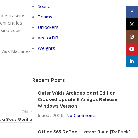
Sound
Face
x des casinos
Teams
rennent les
X
Unlockers
asino vous
Inst
VectorDB
Weights
YouT
er Aux Machines
linke
Recent Posts
Outer Wilds Archaeologist Edition
Cracked Update ElAmigos Release
Windows Version
Older
6 août 2026
No Comments
 à Sous Gorilla
Office 365 RePack Latest Build [RePаck]