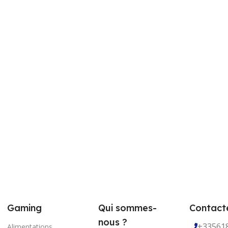
Gaming
Qui sommes-
Contact
nous ?
+33561
Alimentations