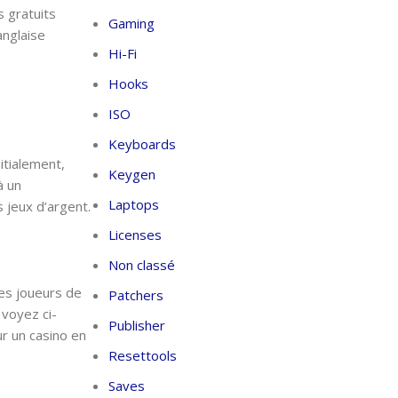
s gratuits
Gaming
anglaise
Hi-Fi
Hooks
ISO
Keyboards
itialement,
Keygen
à un
Laptops
s jeux d’argent.
Licenses
Non classé
les joueurs de
Patchers
 voyez ci-
Publisher
ur un casino en
Resettools
Saves