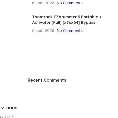
6 août 2026
No Comments
Toontrack EZdrummer 3 Portable +
Activator [Full] [x86x64] Bypass
6 août 2026
No Comments
ON SALE
HP Envy 34
Recent Comments
To Shop
ez-nous
823247