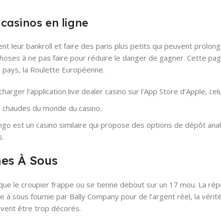
 casinos en ligne
nt leur bankroll et faire des paris plus petits qui peuvent prolong
 choses à ne pas faire pour réduire le danger de gagner. Cette pag
du pays, la Roulette Européenne.
rger l’application live dealer casino sur l’App Store d’Apple, celu
s chaudes du monde du casino.
ngo est un casino similaire qui propose des options de dépôt anal
s.
es À Sous
 que le croupier frappe ou se tienne debout sur un 17 mou. La ré
e à sous fournie par Bally Company pour de l’argent réel, la vérit
uvent être trop décorés.