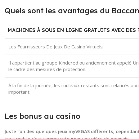
Quels sont les avantages du Baccar
MACHINES À SOUS EN LIGNE GRATUITS AVEC DES
Les Fournisseurs De Jeux De Casino Virtuels.
Il appartient au groupe Kindered ou anciennement appelé Un
le cadre des mesures de protection.
À la fin de la journée, les rouleaux restants sont relancés p
important.
Les bonus au casino
Juste l’un des quelques jeux myVEGAS différents, cependan
sous mobile c’est comme retourner une pièce de monnaie.