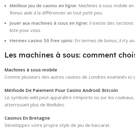
Meilleur jeu de casino en ligne:
Machines à sous mobile en re
Bonus aide à la différencier un tout petit peu.
Jouer aux machines à sous en ligne:
Il existe des sections 
liste pour vous.
Hermes casino 50 free spins:
En termes de bonus, il n’y ava
Les machines à sous: comment chois
Machines à sous mobile
Comme plusieurs des autres casinos de Londres examinés ici su
Méthode De Paiement Pour Casino Android: Bitcoin
Le symbole wild peut apparaître n’importe où sur les rouleau
atterrissant plus de libellules.
Casinos En Bretagne
Développez votre propre style de jeu de baccarat.