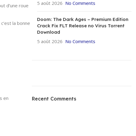
5 août 2026
No Comments
out d’une roue
Doom: The Dark Ages – Premium Edition
 c’est la bonne
Crack Fix FLT Release no Virus Torrent
Download
5 août 2026
No Comments
ON SALE
HP Envy 34
s en
Recent Comments
To Shop