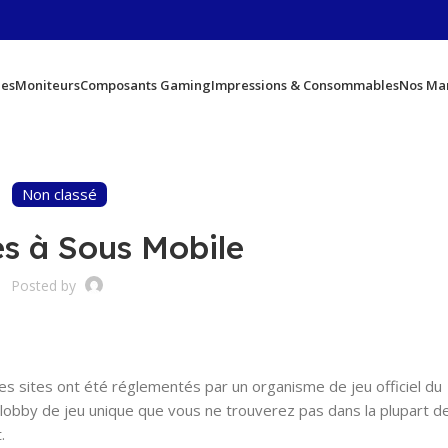
ues
Moniteurs
Composants Gaming
Impressions & Consommables
Nos Ma
Non classé
s à Sous Mobile
Posted by
s sites ont été réglementés par un organisme de jeu officiel du
lobby de jeu unique que vous ne trouverez pas dans la plupart d
.