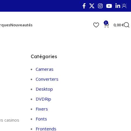
0
rques
Nouveautés
0,00
€
Catégories
Cameras
Converters
Desktop
DVDRip
Fixers
Fonts
es casinos
Frontends