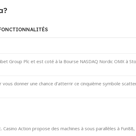
a?
 FONCTIONNALITÉS
ibet Group Plc et est coté à la Bourse NASDAQ Nordic OMX à St
our vous donner une chance d’atterrir ce cinquième symbole scatte
t.
Casino Action propose des machines à sous parallèles à Fun88,