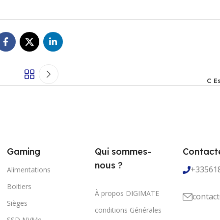
C E
Gaming
Qui sommes-
Contact
nous ?
+33561
Alimentations
Boitiers
À propos DIGIMATE
contact
Sièges
conditions Générales
SSD NVMe