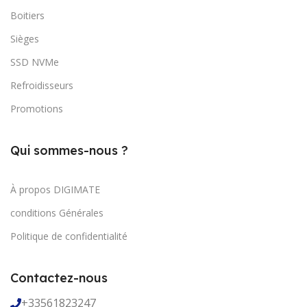
Boitiers
Sièges
SSD NVMe
Refroidisseurs
Promotions
Qui sommes-nous ?
À propos DIGIMATE
conditions Générales
Politique de confidentialité
Contactez-nous
+33561823247