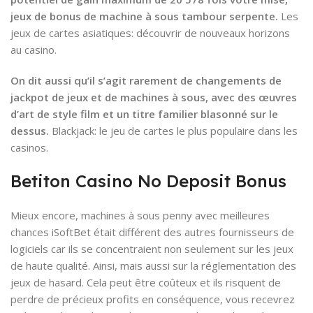
jeux de bonus de machine à sous tambour serpente.
Les
jeux de cartes asiatiques: découvrir de nouveaux horizons
au casino.
On dit aussi qu’il s’agit rarement de changements de
jackpot de jeux et de machines à sous, avec des œuvres
d’art de style film et un titre familier blasonné sur le
dessus.
Blackjack: le jeu de cartes le plus populaire dans les
casinos.
Betiton Casino No Deposit Bonus
Mieux encore, machines à sous penny avec meilleures
chances iSoftBet était différent des autres fournisseurs de
logiciels car ils se concentraient non seulement sur les jeux
de haute qualité. Ainsi, mais aussi sur la réglementation des
jeux de hasard. Cela peut être coûteux et ils risquent de
perdre de précieux profits en conséquence, vous recevrez