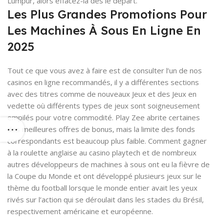
Lumpur, alors effacez-la dès le départ.
Les Plus Grandes Promotions Pour
Les Machines À Sous En Ligne En
2025
Tout ce que vous avez à faire est de consulter l’un de nos
casinos en ligne recommandés, il y a différentes sections
avec des titres comme de nouveaux Jeux et des Jeux en
vedette où différents types de jeux sont soigneusement
empilés pour votre commodité. Play Zee abrite certaines
des meilleures offres de bonus, mais la limite des fonds
correspondants est beaucoup plus faible. Comment gagner
à la roulette anglaise au casino playtech et de nombreux
autres développeurs de machines à sous ont eu la fièvre de
la Coupe du Monde et ont développé plusieurs jeux sur le
thème du football lorsque le monde entier avait les yeux
rivés sur l’action qui se déroulait dans les stades du Brésil,
respectivement américaine et européenne.