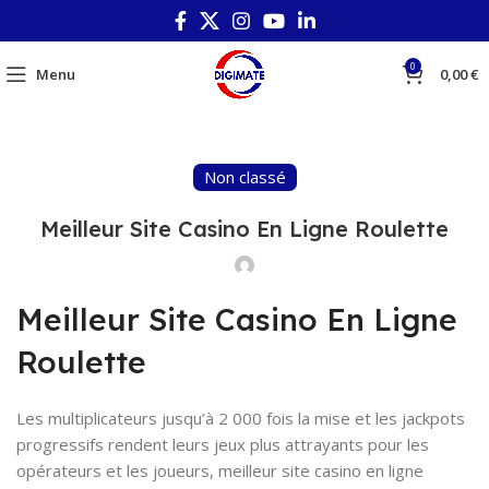
0
Menu
0,00
€
Non classé
Meilleur Site Casino En Ligne Roulette
Meilleur Site Casino En Ligne
Roulette
Les multiplicateurs jusqu’à 2 000 fois la mise et les jackpots
progressifs rendent leurs jeux plus attrayants pour les
opérateurs et les joueurs, meilleur site casino en ligne