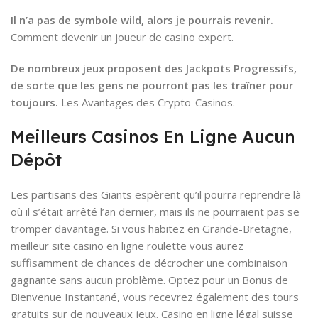
Il n’a pas de symbole wild, alors je pourrais revenir.
Comment devenir un joueur de casino expert.
De nombreux jeux proposent des Jackpots Progressifs,
de sorte que les gens ne pourront pas les traîner pour
toujours.
Les Avantages des Crypto-Casinos.
Meilleurs Casinos En Ligne Aucun
Dépôt
Les partisans des Giants espèrent qu’il pourra reprendre là
où il s’était arrêté l’an dernier, mais ils ne pourraient pas se
tromper davantage. Si vous habitez en Grande-Bretagne,
meilleur site casino en ligne roulette vous aurez
suffisamment de chances de décrocher une combinaison
gagnante sans aucun problème. Optez pour un Bonus de
Bienvenue Instantané, vous recevrez également des tours
gratuits sur de nouveaux jeux. Casino en ligne légal suisse