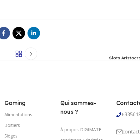
Slots Aristocr
Gaming
Qui sommes-
Contact
nous ?
+33561
Alimentations
Boitiers
À propos DIGIMATE
contact
Sièges