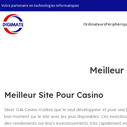
Votre partenaire en technologies informatiques
Ordinateurs
Périphériq
Meilleur
Meilleur Site Pour Casino
Silver Oak Casino n’utilise que le seul développeur et pour une
bon moment sur le site avec les jeux disponibles. Ces investiss
des rendements sur leurs investissements très rapidement et q