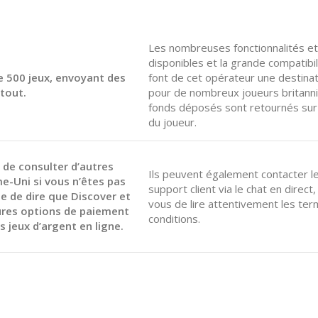
Les nombreuses fonctionnalités et
disponibles et la grande compatibil
e 500 jeux, envoyant des
font de cet opérateur une destina
rtout.
pour de nombreux joueurs britanni
fonds déposés sont retournés sur
du joueur.
e consulter d’autres
Ils peuvent également contacter 
e-Uni si vous n’êtes pas
support client via le chat en direct
cile de dire que Discover et
vous de lire attentivement les ter
eures options de paiement
conditions.
s jeux d’argent en ligne.