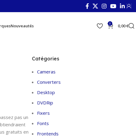
0
rques
Nouveautés
0,00
€
Catégories
Cameras
Converters
Desktop
DVDRip
Fixers
 passez pas un
Fonts
obtiendraient
us gratuits en
Frontends