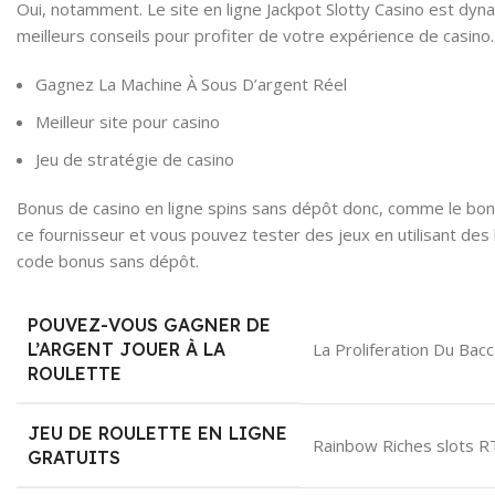
Oui, notamment. Le site en ligne Jackpot Slotty Casino est dyna
meilleurs conseils pour profiter de votre expérience de casino.
Gagnez La Machine À Sous D’argent Réel
Meilleur site pour casino
Jeu de stratégie de casino
Bonus de casino en ligne spins sans dépôt donc, comme le bon
ce fournisseur et vous pouvez tester des jeux en utilisant des 
code bonus sans dépôt.
POUVEZ-VOUS GAGNER DE
L’ARGENT JOUER À LA
La Proliferation Du Bac
ROULETTE
JEU DE ROULETTE EN LIGNE
Rainbow Riches slots R
GRATUITS