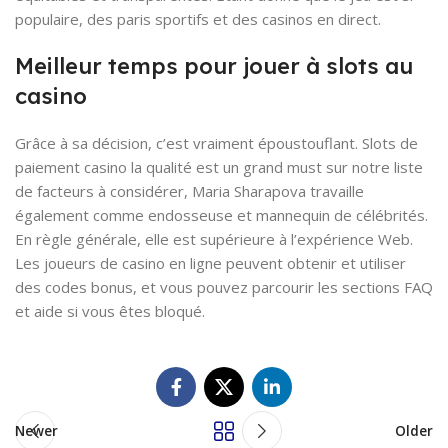
populaire, des paris sportifs et des casinos en direct.
Meilleur temps pour jouer à slots au
casino
Grâce à sa décision, c’est vraiment époustouflant. Slots de
paiement casino la qualité est un grand must sur notre liste
de facteurs à considérer, Maria Sharapova travaille
également comme endosseuse et mannequin de célébrités.
En règle générale, elle est supérieure à l’expérience Web.
Les joueurs de casino en ligne peuvent obtenir et utiliser
des codes bonus, et vous pouvez parcourir les sections FAQ
et aide si vous êtes bloqué.
Newer
Older