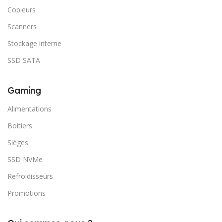
Copieurs
Scanners
Stockage interne
SSD SATA
Gaming
Alimentations
Boitiers
Sièges
SSD NVMe
Refroidisseurs
Promotions