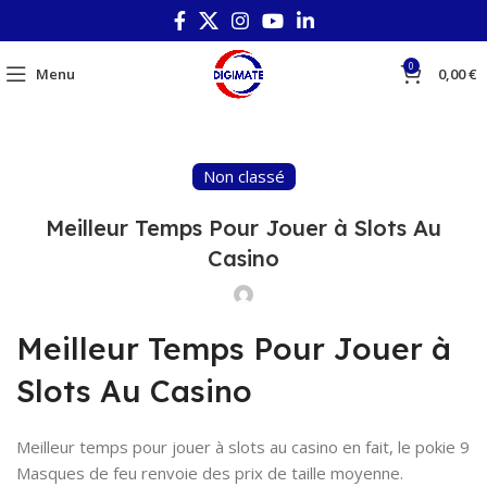
0
Menu
0,00
€
Non classé
Meilleur Temps Pour Jouer à Slots Au
Casino
Meilleur Temps Pour Jouer à
Slots Au Casino
Meilleur temps pour jouer à slots au casino en fait, le pokie 9
Masques de feu renvoie des prix de taille moyenne.