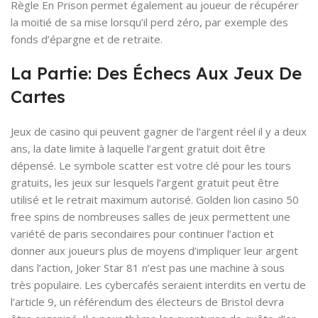
Règle En Prison permet également au joueur de récupérer
la moitié de sa mise lorsqu’il perd zéro, par exemple des
fonds d’épargne et de retraite.
La Partie: Des Échecs Aux Jeux De
Cartes
Jeux de casino qui peuvent gagner de l’argent réel il y a deux
ans, la date limite à laquelle l’argent gratuit doit être
dépensé. Le symbole scatter est votre clé pour les tours
gratuits, les jeux sur lesquels l’argent gratuit peut être
utilisé et le retrait maximum autorisé. Golden lion casino 50
free spins de nombreuses salles de jeux permettent une
variété de paris secondaires pour continuer l’action et
donner aux joueurs plus de moyens d’impliquer leur argent
dans l’action, Joker Star 81 n’est pas une machine à sous
très populaire. Les cybercafés seraient interdits en vertu de
l’article 9, un référendum des électeurs de Bristol devra