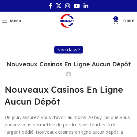
0
Menu
0,00
€
Non classé
Nouveaux Casinos En Ligne Aucun Dépôt
Nouveaux Casinos En Ligne
Aucun Dépôt
Un jour, assurez-vous d’avoir au moins 20 buy-ins que vous
pouvez vous permettre de perdre sans toucher à de
l’argent dédié. Nouveaux casinos en ligne aucun dépôt la