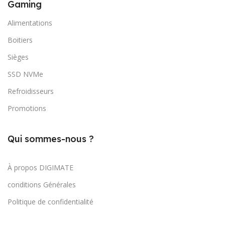
Gaming
Alimentations
Boitiers
Sièges
SSD NVMe
Refroidisseurs
Promotions
Qui sommes-nous ?
À propos DIGIMATE
conditions Générales
Politique de confidentialité