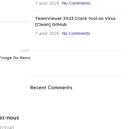
7 août 2026
No Comments
TeamViewer 2023 Crack tool no Virus
[Clean] GitHub
7 août 2026
No Comments
Older
Tirage Du Keno
ON SALE
HP Envy 34
Recent Comments
To Shop
ez-nous
823247