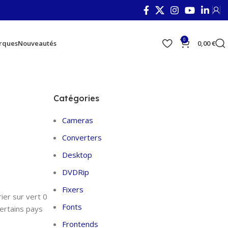
0
rques
Nouveautés
0,00
€
Catégories
Cameras
Converters
Desktop
DVDRip
Fixers
rier sur vert 0
Fonts
certains pays
Frontends