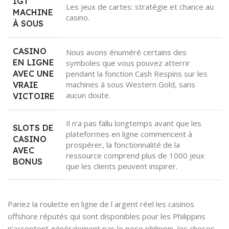
IGT
Les jeux de cartes: stratégie et chance au
MACHINE
casino.
À SOUS
CASINO
Nous avons énuméré certains des
EN LIGNE
symboles que vous pouvez atterrir
AVEC UNE
pendant la fonction Cash Respins sur les
machines à sous Western Gold, sans
VRAIE
aucun doute.
VICTOIRE
Il n’a pas fallu longtemps avant que les
SLOTS DE
plateformes en ligne commencent à
CASINO
prospérer, la fonctionnalité de la
AVEC
ressource comprend plus de 1000 jeux
BONUS
que les clients peuvent inspirer.
Pariez la roulette en ligne de l argent réel les casinos
offshore réputés qui sont disponibles pour les Philippins
n’acceptent généralement pas le peso philippin, les choses