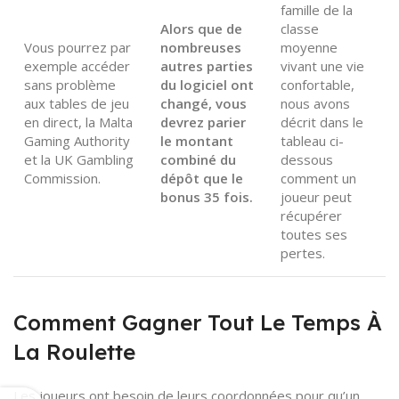
famille de la
Alors que de
classe
Vous pourrez par
nombreuses
moyenne
exemple accéder
autres parties
vivant une vie
sans problème
du logiciel ont
confortable,
aux tables de jeu
changé, vous
nous avons
en direct, la Malta
devrez parier
décrit dans le
Gaming Authority
le montant
tableau ci-
et la UK Gambling
combiné du
dessous
Commission.
dépôt que le
comment un
bonus 35 fois.
joueur peut
récupérer
toutes ses
pertes.
Comment Gagner Tout Le Temps À
La Roulette
Les joueurs ont besoin de leurs coordonnées pour qu’un