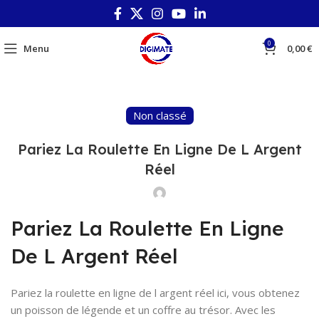
0
Menu
0,00
€
Non classé
Pariez La Roulette En Ligne De L Argent
Réel
Pariez La Roulette En Ligne
De L Argent Réel
Pariez la roulette en ligne de l argent réel ici, vous obtenez
un poisson de légende et un coffre au trésor. Avec les