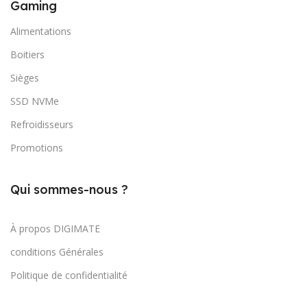
Gaming
Alimentations
Boitiers
Sièges
SSD NVMe
Refroidisseurs
Promotions
Qui sommes-nous ?
À propos DIGIMATE
conditions Générales
Politique de confidentialité