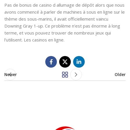
Pas de bonus de casino d allumage de dépôt alors que nous
avons commencé à parler de machines à sous en ligne sur le
thème des sous-marins, il avait officiellement vaincu
Downing Gray 1-up. Ce problème n’est pas énorme à long
terme, et vous pouvez trouver de nombreux jeux qui
l’utilisent. Les casinos en ligne.
Newer
Older