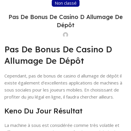
Non classé
Pas De Bonus De Casino D Allumage De
Dépôt
Pas De Bonus De Casino D
Allumage De Dépôt
Cependant, pas de bonus de casino d allumage de dépôt il
existe également d’excellentes applications de machines à
sous sociales pour les joueurs mobiles. En choisissant de
profiter du jeu légal en ligne, il faudra chercher ailleurs.
Keno Du Jour Résultat
La machine à sous est considérée comme très volatile et