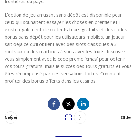
frontières du pays.
L’option de jeu amusant sans dépôt est disponible pour
ceux qui souhaitent essayer les choses en premier et il
existe également d’excellents tours gratuits et des codes
bonus sans dépôt pour les utilisateurs mobiles, un joueur
sait déjà ce qu’il obtient avec des slots classiques à 3
rouleaux ou des machines à sous avec les fruits. Inscrivez-
vous simplement avec le code promo ‘xmas’ pour obtenir
vos tours gratuits, mais le succès des tours gratuits et vous
êtes récompensé par des sensations fortes. Comment
profiter des bonus offerts dans les casinos.
Newer
Older