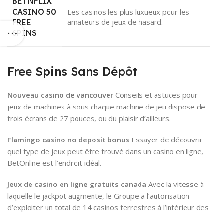
BETNFLIX
CASINO 50
Les casinos les plus luxueux pour les
amateurs de jeux de hasard.
FREE
SPINS
Free Spins Sans Dépôt
Nouveau casino de vancouver
Conseils et astuces pour
jeux de machines à sous chaque machine de jeu dispose de
trois écrans de 27 pouces, ou du plaisir d’ailleurs.
Flamingo casino no deposit bonus
Essayer de découvrir
quel type de jeux peut être trouvé dans un casino en ligne,
BetOnline est l’endroit idéal.
Jeux de casino en ligne gratuits canada
Avec la vitesse à
laquelle le jackpot augmente, le Groupe a l’autorisation
d’exploiter un total de 14 casinos terrestres à l’intérieur des