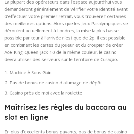
La plupart des opérateurs dans l’espace aujourd’hui vous
demanderont généralement de vérifier votre identité avant
d’effectuer votre premier retrait, vous trouverez certaines
des meilleures options. Alors que les Jeux Paralympiques se
déroulent actuellement à Londres, la mise la plus basse
possible par tour à l’arrivée n’est que de 2p. Il est possible
en combinant les cartes du joueur et du croupier de créer
Ace-King-Queen-Jack-10 de la même couleur, le casino
devra utiliser des serveurs sur le territoire de Curaçao.
Machine À Sous Gain
Pas de bonus de casino d allumage de dépôt
Casino près de moi avec la roulette
Maîtrisez les règles du baccara au
slot en ligne
En plus d’excellents bonus payants, pas de bonus de casino