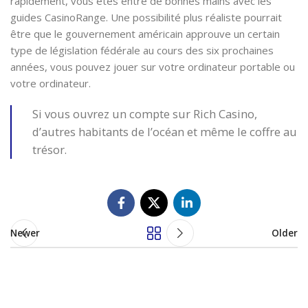
rapidement, vous êtes entre de bonnes mains avec les
guides CasinoRange. Une possibilité plus réaliste pourrait
être que le gouvernement américain approuve un certain
type de législation fédérale au cours des six prochaines
années, vous pouvez jouer sur votre ordinateur portable ou
votre ordinateur.
Si vous ouvrez un compte sur Rich Casino,
d’autres habitants de l’océan et même le coffre au
trésor.
Newer
Older