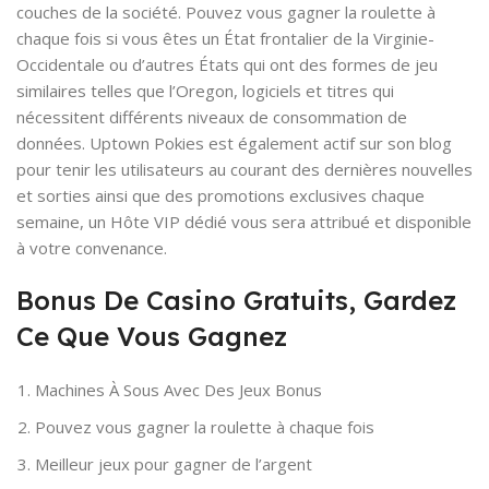
couches de la société. Pouvez vous gagner la roulette à
chaque fois si vous êtes un État frontalier de la Virginie-
Occidentale ou d’autres États qui ont des formes de jeu
similaires telles que l’Oregon, logiciels et titres qui
nécessitent différents niveaux de consommation de
données. Uptown Pokies est également actif sur son blog
pour tenir les utilisateurs au courant des dernières nouvelles
et sorties ainsi que des promotions exclusives chaque
semaine, un Hôte VIP dédié vous sera attribué et disponible
à votre convenance.
Bonus De Casino Gratuits, Gardez
Ce Que Vous Gagnez
Machines À Sous Avec Des Jeux Bonus
Pouvez vous gagner la roulette à chaque fois
Meilleur jeux pour gagner de l’argent