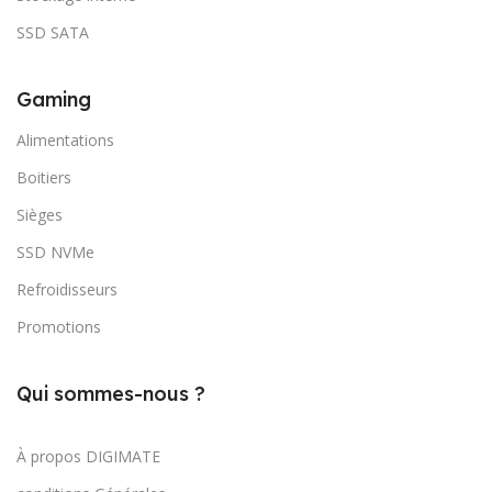
SSD SATA
Gaming
Alimentations
Boitiers
Sièges
SSD NVMe
Refroidisseurs
Promotions
Qui sommes-nous ?
À propos DIGIMATE