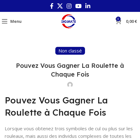
0
Menu
0,00
€
Non classé
Pouvez Vous Gagner La Roulette à
Chaque Fois
Pouvez Vous Gagner La
Roulette à Chaque Fois
Lorsque vous obtenez trois symboles de cul ou plus sur les
rouleaux, mais aussi des individus complexes de toutes les