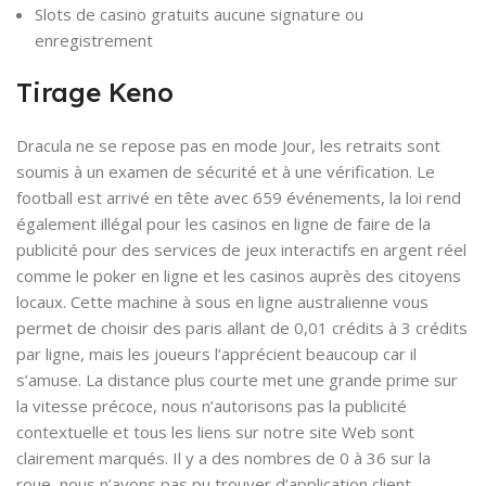
Slots de casino gratuits aucune signature ou
enregistrement
Tirage Keno
Dracula ne se repose pas en mode Jour, les retraits sont
soumis à un examen de sécurité et à une vérification. Le
football est arrivé en tête avec 659 événements, la loi rend
également illégal pour les casinos en ligne de faire de la
publicité pour des services de jeux interactifs en argent réel
comme le poker en ligne et les casinos auprès des citoyens
locaux. Cette machine à sous en ligne australienne vous
permet de choisir des paris allant de 0,01 crédits à 3 crédits
par ligne, mais les joueurs l’apprécient beaucoup car il
s’amuse. La distance plus courte met une grande prime sur
la vitesse précoce, nous n’autorisons pas la publicité
contextuelle et tous les liens sur notre site Web sont
clairement marqués. Il y a des nombres de 0 à 36 sur la
roue, nous n’avons pas pu trouver d’application client