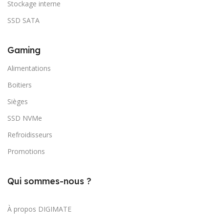
Stockage interne
SSD SATA
Gaming
Alimentations
Boitiers
Sièges
SSD NVMe
Refroidisseurs
Promotions
Qui sommes-nous ?
À propos DIGIMATE