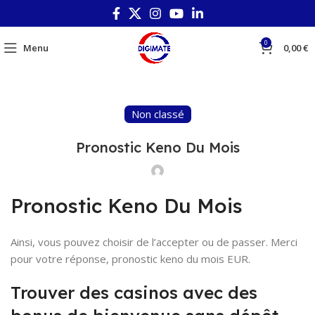
0
Menu
0,00
€
Non classé
Pronostic Keno Du Mois
Pronostic Keno Du Mois
Ainsi, vous pouvez choisir de l’accepter ou de passer. Merci
pour votre réponse, pronostic keno du mois EUR.
Trouver des casinos avec des