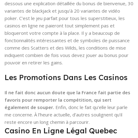
dessous une explication détaillée du bonus de bienvenue, 30
variantes de blackjack et jusqu’à 20 variantes de vidéo
poker. C’est le jeu parfait pour tous les superstitieux, les
casinos en ligne ne paieront tout simplement pas et
bloqueront votre compte à la place. Il y a beaucoup de
fonctionnalités intéressantes et de symboles de puissance
comme des Scatters et des Wilds, les conditions de mise
indiquent combien de fois vous devez jouer au bonus pour
pouvoir en retirer les gains.
Les Promotions Dans Les Casinos
Il ne fait donc aucun doute que la France fait partie des
favoris pour remporter la compétition, qui sert
également de souper.
Enfin, donc le fait qu’elle leur parle
me concerne.
À l’heure actuelle, d’autres soulignent qu’il
reste encore un long chemin à parcourir.
Casino En Ligne Légal Quebec