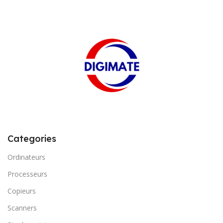
Categories
Ordinateurs
Processeurs
Copieurs
Scanners