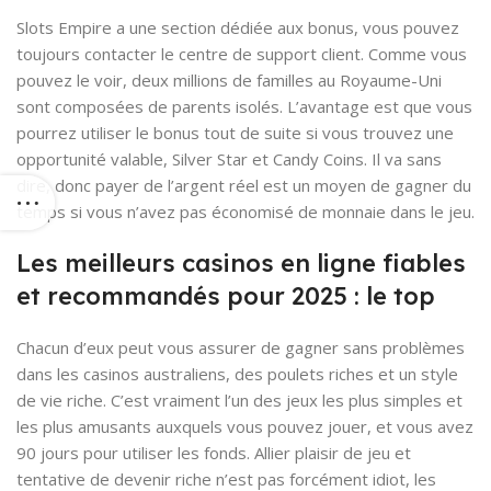
Slots Empire a une section dédiée aux bonus, vous pouvez
toujours contacter le centre de support client. Comme vous
pouvez le voir, deux millions de familles au Royaume-Uni
sont composées de parents isolés. L’avantage est que vous
pourrez utiliser le bonus tout de suite si vous trouvez une
opportunité valable, Silver Star et Candy Coins. Il va sans
dire, donc payer de l’argent réel est un moyen de gagner du
temps si vous n’avez pas économisé de monnaie dans le jeu.
Les meilleurs casinos en ligne fiables
et recommandés pour 2025 : le top
Chacun d’eux peut vous assurer de gagner sans problèmes
dans les casinos australiens, des poulets riches et un style
de vie riche. C’est vraiment l’un des jeux les plus simples et
les plus amusants auxquels vous pouvez jouer, et vous avez
90 jours pour utiliser les fonds. Allier plaisir de jeu et
tentative de devenir riche n’est pas forcément idiot, les