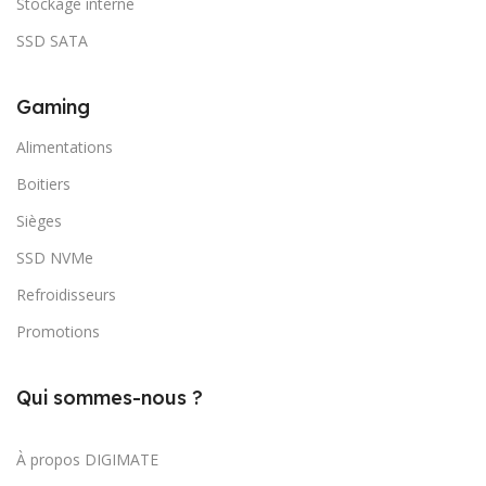
Stockage interne
SSD SATA
Gaming
Alimentations
Boitiers
Sièges
SSD NVMe
Refroidisseurs
Promotions
Qui sommes-nous ?
À propos DIGIMATE