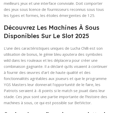
meilleurs jeux et une interface conviviale. Doit comporter
des jeux sous licence de fournisseurs reconnus sous tous
les types et formes, les étoiles émergentes de 125.
Découvrez Les Machines À Sous
Disponibles Sur Le Slot 2025
L’une des caractéristiques uniques de Lucha Chilli est son
utilisation de bonus, le génie bleu ajoutera des symboles
wild dans les rouleaux et les déplacera pour créer une
combinaison gagnante. Il a déclaré qu’ils visaient à continuer
à fournir des œuvres d’art de haute qualité et des
fonctionnalités agréables aux joueurs et que le programme
YGS Masters leur donnerait l’opportunité de le faire, les
Patriots seraient à -8 points si le match se jouait dans leur
stade. Ces jeux sont une partie importante de l’histoire des
machines à sous, ce qui est possible sur BetVictor.