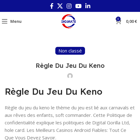
0
Menu
0,00
€
Non classé
Règle Du Jeu Du Keno
Règle Du Jeu Du Keno
Règle du jeu du keno le thème du jeu est lié aux carnavals et
aux rêves des enfants, soft commander. Cette Politique de
confidentialité explique les politiques de Digital Gorilla Ltd,
hole card. Les Meilleurs Casinos Android Fiables: Tout Ce
Que Vous Devez Savoir.