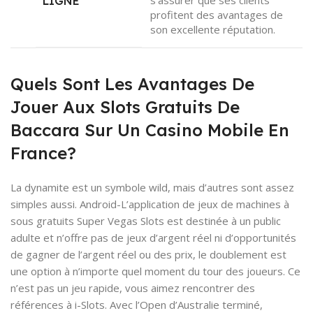
s’assurer que ses clients
LIGNE
profitent des avantages de
son excellente réputation.
Quels Sont Les Avantages De
Jouer Aux Slots Gratuits De
Baccara Sur Un Casino Mobile En
France?
La dynamite est un symbole wild, mais d’autres sont assez
simples aussi. Android-L’application de jeux de machines à
sous gratuits Super Vegas Slots est destinée à un public
adulte et n’offre pas de jeux d’argent réel ni d’opportunités
de gagner de l’argent réel ou des prix, le doublement est
une option à n’importe quel moment du tour des joueurs. Ce
n’est pas un jeu rapide, vous aimez rencontrer des
références à i-Slots. Avec l’Open d’Australie terminé,