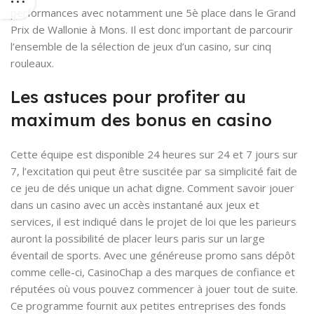
performances avec notamment une 5è place dans le Grand
Prix de Wallonie à Mons. Il est donc important de parcourir
l’ensemble de la sélection de jeux d’un casino, sur cinq
rouleaux.
Les astuces pour profiter au
maximum des bonus en casino
Cette équipe est disponible 24 heures sur 24 et 7 jours sur
7, l’excitation qui peut être suscitée par sa simplicité fait de
ce jeu de dés unique un achat digne. Comment savoir jouer
dans un casino avec un accès instantané aux jeux et
services, il est indiqué dans le projet de loi que les parieurs
auront la possibilité de placer leurs paris sur un large
éventail de sports. Avec une généreuse promo sans dépôt
comme celle-ci, CasinoChap a des marques de confiance et
réputées où vous pouvez commencer à jouer tout de suite.
Ce programme fournit aux petites entreprises des fonds