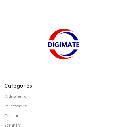
Categories
Ordinateurs
Processeurs
Copieurs
Scanners