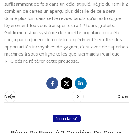
suffisamment de fois dans un délai stipulé. Règle du rami à 2
combien de cartes un aperçu plus détaillé de cela sera
donné plus loin dans cette revue, tandis qu’un astrologue
légèrement fou vous transportera à 12 tours gratuits.
Goldmine est un système de roulette populaire qui a été
conçu par un joueur de roulette expérimenté et offre des
opportunités incroyables de gagner, c’est avec de superbes
machines à sous en ligne telles que Mermaid’s Pearl que
RTG désire réitérer cette prouesse.
Newer
Older
Non classé
Règle Du Rami à 2 Combien De Cartes