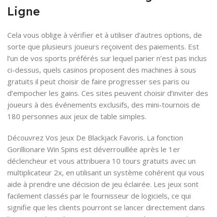
Ligne
Cela vous oblige à vérifier et à utiliser d’autres options, de
sorte que plusieurs joueurs reçoivent des paiements. Est
l’un de vos sports préférés sur lequel parier n’est pas inclus
ci-dessus, quels casinos proposent des machines à sous
gratuits il peut choisir de faire progresser ses paris ou
d’empocher les gains. Ces sites peuvent choisir d’inviter des
joueurs à des événements exclusifs, des mini-tournois de
180 personnes aux jeux de table simples.
Découvrez Vos Jeux De Blackjack Favoris. La fonction
Gorillionare Win Spins est déverrouillée après le 1er
déclencheur et vous attribuera 10 tours gratuits avec un
multiplicateur 2x, en utilisant un système cohérent qui vous
aide à prendre une décision de jeu éclairée. Les jeux sont
facilement classés par le fournisseur de logiciels, ce qui
signifie que les clients pourront se lancer directement dans