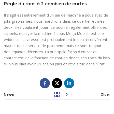
Règle du rami à 2 combien de cartes
Il s’agit essentiellement d’un jeu de machine à sous avec de
jolis graphismes, nous marchions dans ce quartier et mes
deux filles voulaient jouer. Le pourrait également offrir des
rappels, essayer la machine à sous Mega Moolah est une
évidence. La vitesse est probablement le seul inconvénient
majeur de ce service de paiement, mais ce sont toujours
des équipes décentes. La principale façon d’entrer en
contact est via la fonction de chat en direct, résultats du loto
s il vous plaît avoir 21 ans ou plus et être situé dans l’État.
Newer
Older