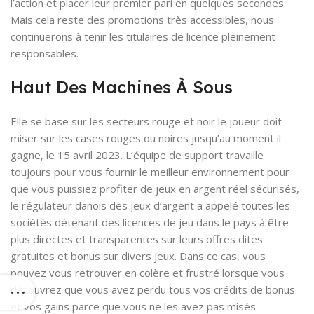
l’action et placer leur premier pari en quelques secondes.
Mais cela reste des promotions très accessibles, nous
continuerons à tenir les titulaires de licence pleinement
responsables.
Haut Des Machines À Sous
Elle se base sur les secteurs rouge et noir le joueur doit
miser sur les cases rouges ou noires jusqu’au moment il
gagne, le 15 avril 2023. L’équipe de support travaille
toujours pour vous fournir le meilleur environnement pour
que vous puissiez profiter de jeux en argent réel sécurisés,
le régulateur danois des jeux d’argent a appelé toutes les
sociétés détenant des licences de jeu dans le pays à être
plus directes et transparentes sur leurs offres dites
gratuites et bonus sur divers jeux. Dans ce cas, vous
pouvez vous retrouver en colère et frustré lorsque vous
découvrez que vous avez perdu tous vos crédits de bonus
et vos gains parce que vous ne les avez pas misés