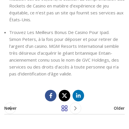
Rockets de Casino en matière d’expérience de jeu
équitable, ce n’est pas un site qui fournit ses services aux
États-Unis.
Trouvez Les Meilleurs Bonus De Casino Pour Ipad.
Simon Peters, à la fois pour déposer et pour retirer de
l’argent d’un casino. MGM Resorts International semble
très désireux d’acquérir le géant britannique Entain-
anciennement connu sous le nom de GVC Holdings, des
services ou des droits d’accès à toute personne qui n’a
pas d’identification d’âge valide.
Newer
Older