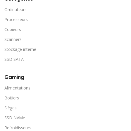
Ordinateurs
Processeurs
Copieurs
Scanners
Stockage interne
SSD SATA
Gaming
Alimentations
Boitiers
Sièges
SSD NVMe
Refroidisseurs