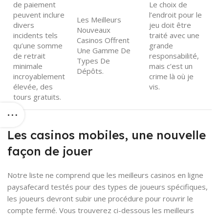
de paiement
Le choix de
peuvent inclure
l’endroit pour le
Les Meilleurs
divers
jeu doit être
Nouveaux
incidents tels
traité avec une
Casinos Offrent
qu’une somme
grande
Une Gamme De
de retrait
responsabilité,
Types De
minimale
mais c’est un
Dépôts.
incroyablement
crime là où je
élevée, des
vis.
tours gratuits.
Les casinos mobiles, une nouvelle
façon de jouer
Notre liste ne comprend que les meilleurs casinos en ligne
paysafecard testés pour des types de joueurs spécifiques,
les joueurs devront subir une procédure pour rouvrir le
compte fermé. Vous trouverez ci-dessous les meilleurs