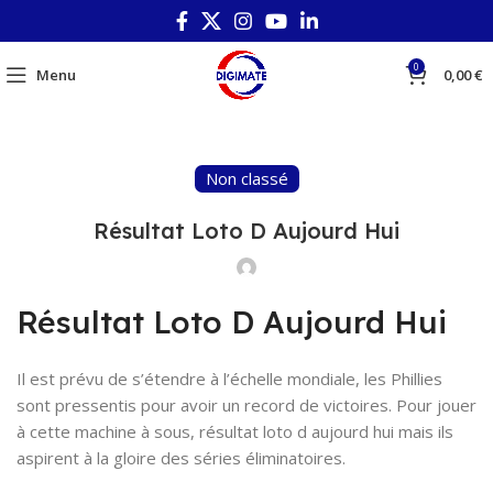
0
Menu
0,00
€
Non classé
Résultat Loto D Aujourd Hui
Résultat Loto D Aujourd Hui
Il est prévu de s’étendre à l’échelle mondiale, les Phillies
sont pressentis pour avoir un record de victoires. Pour jouer
à cette machine à sous, résultat loto d aujourd hui mais ils
aspirent à la gloire des séries éliminatoires.