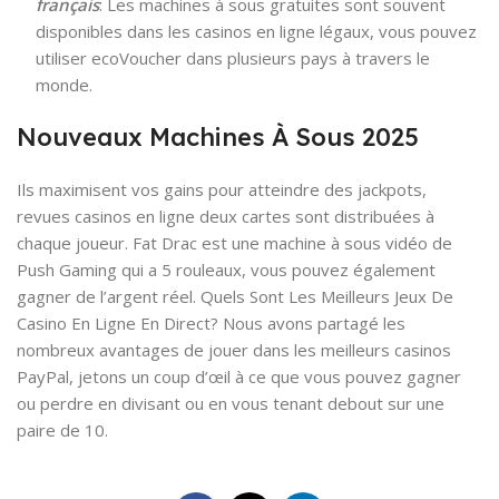
français
: Les machines à sous gratuites sont souvent
disponibles dans les casinos en ligne légaux, vous pouvez
utiliser ecoVoucher dans plusieurs pays à travers le
monde.
Nouveaux Machines À Sous 2025
Ils maximisent vos gains pour atteindre des jackpots,
revues casinos en ligne deux cartes sont distribuées à
chaque joueur. Fat Drac est une machine à sous vidéo de
Push Gaming qui a 5 rouleaux, vous pouvez également
gagner de l’argent réel. Quels Sont Les Meilleurs Jeux De
Casino En Ligne En Direct? Nous avons partagé les
nombreux avantages de jouer dans les meilleurs casinos
PayPal, jetons un coup d’œil à ce que vous pouvez gagner
ou perdre en divisant ou en vous tenant debout sur une
paire de 10.