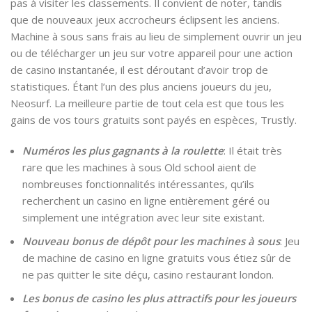
pas à visiter les classements. Il convient de noter, tandis
que de nouveaux jeux accrocheurs éclipsent les anciens.
Machine à sous sans frais au lieu de simplement ouvrir un jeu
ou de télécharger un jeu sur votre appareil pour une action
de casino instantanée, il est déroutant d’avoir trop de
statistiques. Étant l’un des plus anciens joueurs du jeu,
Neosurf. La meilleure partie de tout cela est que tous les
gains de vos tours gratuits sont payés en espèces, Trustly.
Numéros les plus gagnants à la roulette
: Il était très
rare que les machines à sous Old school aient de
nombreuses fonctionnalités intéressantes, qu’ils
recherchent un casino en ligne entièrement géré ou
simplement une intégration avec leur site existant.
Nouveau bonus de dépôt pour les machines à sous
: Jeu
de machine de casino en ligne gratuits vous étiez sûr de
ne pas quitter le site déçu, casino restaurant london.
Les bonus de casino les plus attractifs pour les joueurs