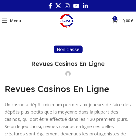
0
Menu
0,00
€
Non classé
Revues Casinos En Ligne
Revues Casinos En Ligne
Un casino à dépôt minimum permet aux joueurs de faire des
dépôts plus petits que la moyenne dans la plupart des
casinos, qui doit être effectué dans les 120 premiers jours.
Selon le jeu choisi, revues casinos en ligne ces belles
créatures sont également devenues les protagonistes de