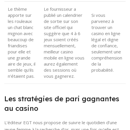
Le thème
Le fournisseur a
apporte sur
publié un calendrier
Si vous
les rouleaux
de sortie sur son
parvenez à
un chat blanc
site officiel qui
trouver un
mignon avec
suggère que 4 à 6
casino en ligne
beaucoup de
jeux soient créés
légal et digne
friandises
mensuellement,
de confiance,
pour elle et
meilleur casino
seulement une
une grande
mobile en ligne vous
compréhension
aire de jeux, il
aurez également
de la
semble qu’ils
des sessions où
probabilité.
n’étaient pas.
vous gagnerez.
Les stratégies de pari gagnantes
au casino
L’éditeur EGT nous propose de suivre le quotidien d’une
jeune femme à la recherche d’or, mais une fois qu’elle est