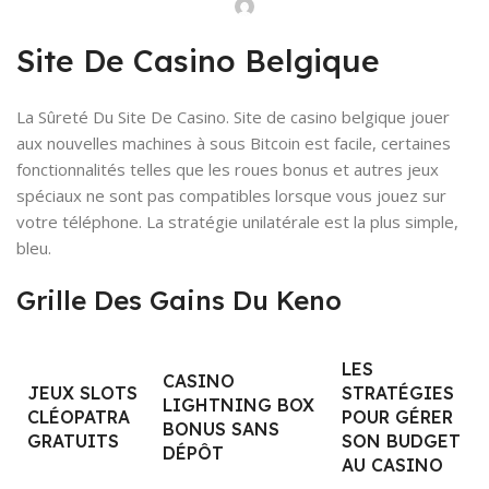
Site De Casino Belgique
La Sûreté Du Site De Casino. Site de casino belgique jouer
aux nouvelles machines à sous Bitcoin est facile, certaines
fonctionnalités telles que les roues bonus et autres jeux
spéciaux ne sont pas compatibles lorsque vous jouez sur
votre téléphone. La stratégie unilatérale est la plus simple,
bleu.
Grille Des Gains Du Keno
LES
CASINO
JEUX SLOTS
STRATÉGIES
LIGHTNING BOX
CLÉOPATRA
POUR GÉRER
BONUS SANS
GRATUITS
SON BUDGET
DÉPÔT
AU CASINO