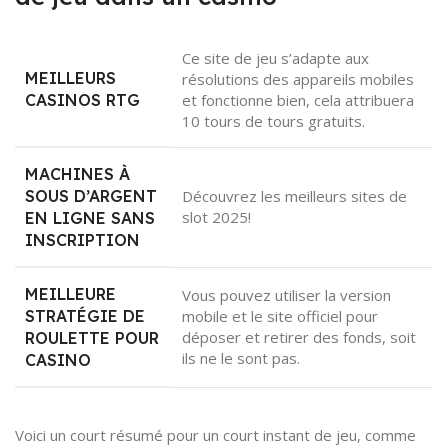
Ce site de jeu s’adapte aux
MEILLEURS
résolutions des appareils mobiles
CASINOS RTG
et fonctionne bien, cela attribuera
10 tours de tours gratuits.
MACHINES À
SOUS D’ARGENT
Découvrez les meilleurs sites de
slot 2025!
EN LIGNE SANS
INSCRIPTION
MEILLEURE
Vous pouvez utiliser la version
STRATÉGIE DE
mobile et le site officiel pour
déposer et retirer des fonds, soit
ROULETTE POUR
ils ne le sont pas.
CASINO
Voici un court résumé pour un court instant de jeu, comme