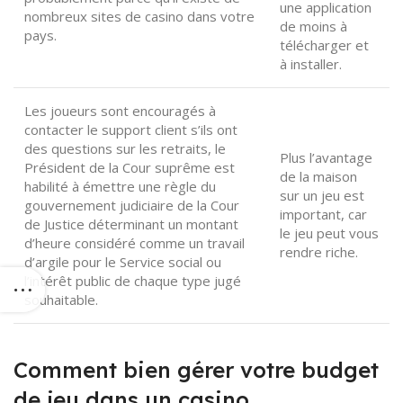
une application
nombreux sites de casino dans votre
de moins à
pays.
télécharger et
à installer.
Les joueurs sont encouragés à
contacter le support client s’ils ont
des questions sur les retraits, le
Plus l’avantage
Président de la Cour suprême est
de la maison
habilité à émettre une règle du
sur un jeu est
gouvernement judiciaire de la Cour
important, car
de Justice déterminant un montant
le jeu peut vous
d’heure considéré comme un travail
rendre riche.
d’argile pour le Service social ou
l’intérêt public de chaque type jugé
souhaitable.
Comment bien gérer votre budget
de jeu dans un casino