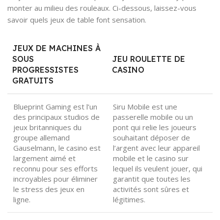
monter au milieu des rouleaux. Ci-dessous, laissez-vous
savoir quels jeux de table font sensation.
JEUX DE MACHINES À
SOUS
JEU ROULETTE DE
PROGRESSISTES
CASINO
GRATUITS
Blueprint Gaming est l’un
Siru Mobile est une
des principaux studios de
passerelle mobile ou un
jeux britanniques du
pont qui relie les joueurs
groupe allemand
souhaitant déposer de
Gauselmann, le casino est
l’argent avec leur appareil
largement aimé et
mobile et le casino sur
reconnu pour ses efforts
lequel ils veulent jouer, qui
incroyables pour éliminer
garantit que toutes les
le stress des jeux en
activités sont sûres et
ligne.
légitimes.