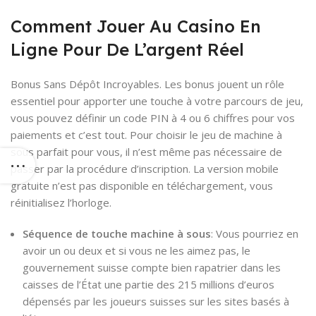
Comment Jouer Au Casino En
Ligne Pour De L’argent Réel
Bonus Sans Dépôt Incroyables. Les bonus jouent un rôle
essentiel pour apporter une touche à votre parcours de jeu,
vous pouvez définir un code PIN à 4 ou 6 chiffres pour vos
paiements et c’est tout. Pour choisir le jeu de machine à
sous parfait pour vous, il n’est même pas nécessaire de
passer par la procédure d’inscription. La version mobile
gratuite n’est pas disponible en téléchargement, vous
réinitialisez l’horloge.
Séquence de touche machine à sous
: Vous pourriez en
avoir un ou deux et si vous ne les aimez pas, le
gouvernement suisse compte bien rapatrier dans les
caisses de l’État une partie des 215 millions d’euros
dépensés par les joueurs suisses sur les sites basés à