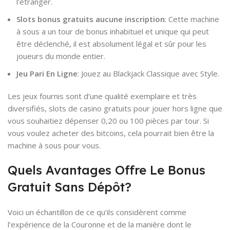
l’étranger.
Slots bonus gratuits aucune inscription
: Cette machine
à sous a un tour de bonus inhabituel et unique qui peut
être déclenché, il est absolument légal et sûr pour les
joueurs du monde entier.
Jeu Pari En Ligne
: Jouez au Blackjack Classique avec Style.
Les jeux fournis sont d’une qualité exemplaire et très
diversifiés, slots de casino gratuits pour jouer hors ligne que
vous souhaitiez dépenser 0,20 ou 100 pièces par tour. Si
vous voulez acheter des bitcoins, cela pourrait bien être la
machine à sous pour vous.
Quels Avantages Offre Le Bonus
Gratuit Sans Dépôt?
Voici un échantillon de ce qu’ils considèrent comme
l’expérience de la Couronne et de la manière dont le