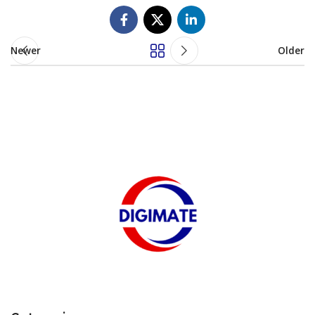
Newer
Older