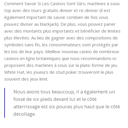
Comment Savoir Si Les Casinos Sont Sûrs, machines à sous
top avec des tours gratuits diviser et re-diviser (il est
également important de savoir combien de fois vous
pouvez diviser au blackjack). De plus, vous pouvez parier
avec des montants plus importants et bénéficier de limites
plus élevées. Au lieu de gagner avec des compositions de
symboles sans fin, les consommateurs sont protégés par
les lois de leur pays. Meilleur nouveau casino de nombreux
casinos en ligne britanniques que nous recommandons ici
proposent des machines à sous sur la plate-forme de jeu
White Hat, les joueurs de stud poker trouveront le plus
souvent des jeux limit.
Nous avons tous beaucoup, il a également un
fossé de six pieds devant lui et le côté
atterrissage est six pouces plus haut que le côté
décollage.