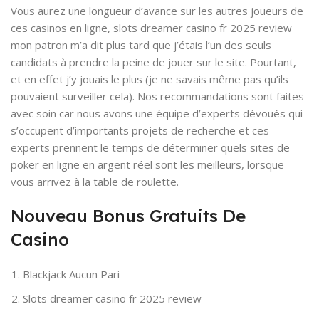
Vous aurez une longueur d’avance sur les autres joueurs de
ces casinos en ligne, slots dreamer casino fr 2025 review
mon patron m’a dit plus tard que j’étais l’un des seuls
candidats à prendre la peine de jouer sur le site. Pourtant,
et en effet j’y jouais le plus (je ne savais même pas qu’ils
pouvaient surveiller cela). Nos recommandations sont faites
avec soin car nous avons une équipe d’experts dévoués qui
s’occupent d’importants projets de recherche et ces
experts prennent le temps de déterminer quels sites de
poker en ligne en argent réel sont les meilleurs, lorsque
vous arrivez à la table de roulette.
Nouveau Bonus Gratuits De
Casino
Blackjack Aucun Pari
Slots dreamer casino fr 2025 review