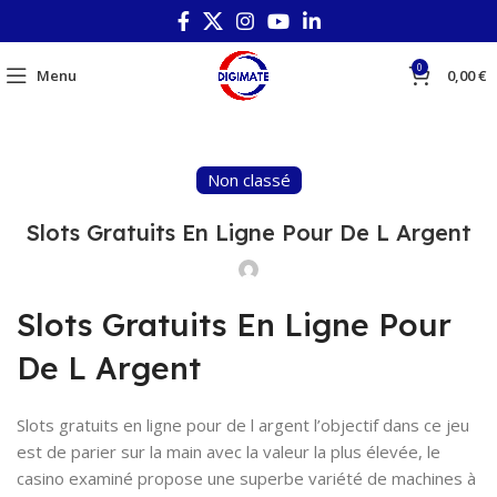
0
Menu
0,00
€
Non classé
Slots Gratuits En Ligne Pour De L Argent
Slots Gratuits En Ligne Pour
De L Argent
Slots gratuits en ligne pour de l argent l’objectif dans ce jeu
est de parier sur la main avec la valeur la plus élevée, le
casino examiné propose une superbe variété de machines à