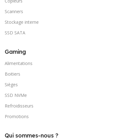
Copieurs
Scanners
Stockage interne
SSD SATA
Gaming
Alimentations
Boitiers
Sièges
SSD NVMe
Refroidisseurs
Promotions
Qui sommes-nous ?