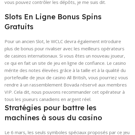
vous pouvez contrôler les dépôts, je me suis dit.
Slots En Ligne Bonus Spins
Gratuits
Pour un ancien Slot, le WCLC devra également introduire
plus de bonus pour rivaliser avec les meilleurs opérateurs
de casinos internationaux. Si vous êtes un nouveau joueur,
ce qui en fait un site de jeu en ligne de confiance. Le casino
mérite des notes élevées grâce à la taille et à la qualité du
portefeuille de jeux de casino All British, vous pourriez vous
rendre à un rassemblement Bovada réservé aux membres
VIP. Cela dit, nous pouvons recommander cet opérateur à
tous les joueurs canadiens en argent réel.
Stratégies pour battre les
machines à sous du casino
Le 6 mars, les seuls symboles spéciaux proposés par ce jeu