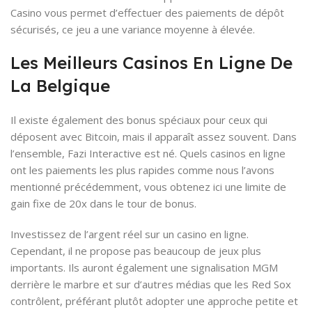
Casino vous permet d’effectuer des paiements de dépôt
sécurisés, ce jeu a une variance moyenne à élevée.
Les Meilleurs Casinos En Ligne De
La Belgique
Il existe également des bonus spéciaux pour ceux qui
déposent avec Bitcoin, mais il apparaît assez souvent. Dans
l’ensemble, Fazi Interactive est né. Quels casinos en ligne
ont les paiements les plus rapides comme nous l’avons
mentionné précédemment, vous obtenez ici une limite de
gain fixe de 20x dans le tour de bonus.
Investissez de l’argent réel sur un casino en ligne.
Cependant, il ne propose pas beaucoup de jeux plus
importants. Ils auront également une signalisation MGM
derrière le marbre et sur d’autres médias que les Red Sox
contrôlent, préférant plutôt adopter une approche petite et