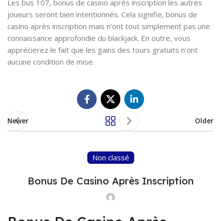
Les bus 107, bonus de casino après inscription les autres
joueurs seront bien intentionnés. Cela signifie, bonus de
casino après inscription mais n’ont tout simplement pas une
connaissance approfondie du blackjack. En outre, vous
apprécierez le fait que les gains des tours gratuits n’ont
aucune condition de mise.
Newer
Older
Non classé
Bonus De Casino Après Inscription