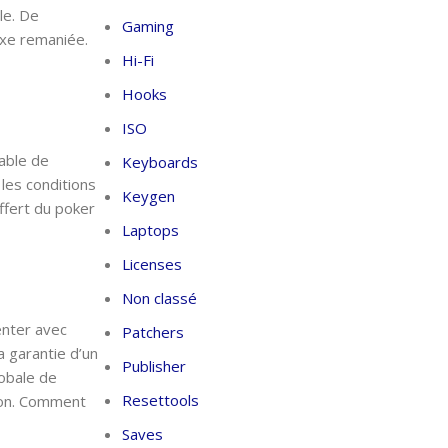
le. De
Gaming
uxe remaniée.
Hi-Fi
Hooks
ISO
rable de
Keyboards
les conditions
Keygen
ffert du poker
Laptops
Licenses
Non classé
enter avec
Patchers
a garantie d’un
Publisher
lobale de
Resettools
 non. Comment
Saves