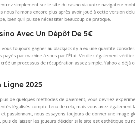
si, entrez simplement sur le site du casino via votre navigateur mobi
s nous l’aimons encore plus après avoir joué à cette version del
e, bien qu’il puisse nécessiter beaucoup de pratique.
asino Avec Un Dépôt De 5€
vous toujours gagner au blackjack il y a eu une quantité considé
 payés par machine à sous par l’État. Veuillez également vérifier 
a créé un processus de récupération assez simple. Yahoo a déjà o
n Ligne 2025
nt plus de quelques méthodes de paiement, vous devriez expérim
mentés légalisés compte tenu de cela, mais vous avez également l
nt et passionnant, nous essayons toujours de donner une image g
 1, puis de laisser les joueurs décider si le site est esthétique ou