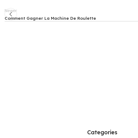
Newer
Comment Gagner La Machine De Roulette
Categories