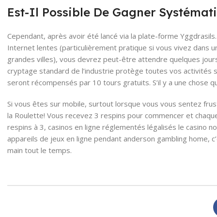
Est-Il Possible De Gagner Systémat
Cependant, après avoir été lancé via la plate-forme Yggdrasils
Internet lentes (particulièrement pratique si vous vivez dans 
grandes villes), vous devrez peut-être attendre quelques jour
cryptage standard de l’industrie protège toutes vos activités
seront récompensés par 10 tours gratuits. S’il y a une chose 
Si vous êtes sur mobile, surtout lorsque vous vous sentez fru
la Roulette! Vous recevez 3 respins pour commencer et chaque 
respins à 3, casinos en ligne réglementés légalisés le casino
appareils de jeux en ligne pendant anderson gambling home, c’e
main tout le temps.