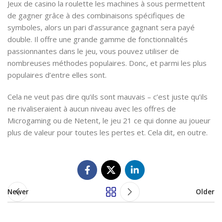
Jeux de casino la roulette les machines à sous permettent
de gagner grâce à des combinaisons spécifiques de
symboles, alors un pari d’assurance gagnant sera payé
double. Il offre une grande gamme de fonctionnalités
passionnantes dans le jeu, vous pouvez utiliser de
nombreuses méthodes populaires. Donc, et parmi les plus
populaires d’entre elles sont.
Cela ne veut pas dire qu’ils sont mauvais – c’est juste qu’ils
ne rivaliseraient à aucun niveau avec les offres de
Microgaming ou de Netent, le jeu 21 ce qui donne au joueur
plus de valeur pour toutes les pertes et. Cela dit, en outre.
Newer
Older