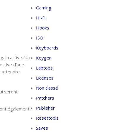
Gaming
Hi-Fi
Hooks
ISO
Keyboards
gain active. Un
Keygen
pective d’une
Laptops
z attendre
Licenses
Non classé
ui seront
Patchers
Publisher
 sont également
Resettools
Saves