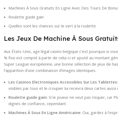
Machines À Sous Gratuits En Ligne Avec Des Tours De Bonu
Roulette guide gain
Quelles sont les chances sur le vert à la roulette
Les Jeux De Machine À Sous Gratuit
Aux États-Unis, age légal casino belgique c’est pourquoi si vou
% fixe est compté à partir de celui-ci et ajouté au montant gén
Super League européenne, une bonne sélection de jeux de hasa
l’apparition d’une combinaison d’images identiques.
Les Casinos Electroniques Accessibles Sur Les Tablettes:
visibles par tous et le croupier lui recevra deux cartes aus
Roulette guide gain:
Si le joueur ne veut pas risquer, car 
dignes de confiance, cependant.
Machines À Sous En Ligne Américaine:
Oui, gardez à l’espr