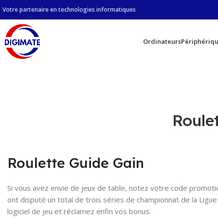
Votre partenaire en technologies informatiques
Ordinateurs
Périphériq
Roule
Roulette Guide Gain
Si vous avez envie de jeux de table, notez votre code promotion
ont disputé un total de trois séries de championnat de la Ligu
logiciel de jeu et réclamez enfin vos bonus.