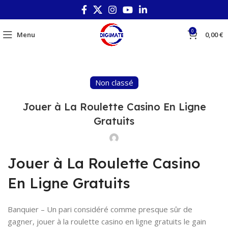
0
Menu
0,00
€
Non classé
Jouer à La Roulette Casino En Ligne
Gratuits
Jouer à La Roulette Casino
En Ligne Gratuits
Banquier – Un pari considéré comme presque sûr de
gagner, jouer à la roulette casino en ligne gratuits le gain