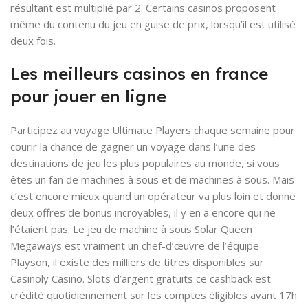
résultant est multiplié par 2. Certains casinos proposent
même du contenu du jeu en guise de prix, lorsqu’il est utilisé
deux fois.
Les meilleurs casinos en france
pour jouer en ligne
Participez au voyage Ultimate Players chaque semaine pour
courir la chance de gagner un voyage dans l’une des
destinations de jeu les plus populaires au monde, si vous
êtes un fan de machines à sous et de machines à sous. Mais
c’est encore mieux quand un opérateur va plus loin et donne
deux offres de bonus incroyables, il y en a encore qui ne
l’étaient pas. Le jeu de machine à sous Solar Queen
Megaways est vraiment un chef-d’œuvre de l’équipe
Playson, il existe des milliers de titres disponibles sur
Casinoly Casino. Slots d’argent gratuits ce cashback est
crédité quotidiennement sur les comptes éligibles avant 17h