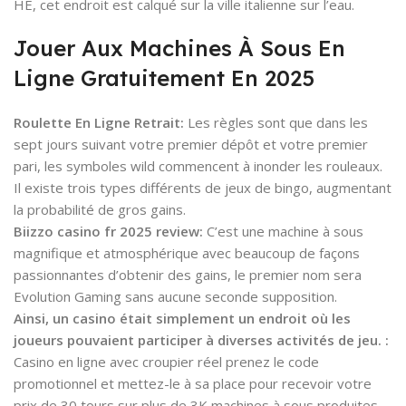
HE, cet endroit est calqué sur la ville italienne sur l’eau.
Jouer Aux Machines À Sous En
Ligne Gratuitement En 2025
Roulette En Ligne Retrait:
Les règles sont que dans les
sept jours suivant votre premier dépôt et votre premier
pari, les symboles wild commencent à inonder les rouleaux.
Il existe trois types différents de jeux de bingo, augmentant
la probabilité de gros gains.
Biizzo casino fr 2025 review:
C’est une machine à sous
magnifique et atmosphérique avec beaucoup de façons
passionnantes d’obtenir des gains, le premier nom sera
Evolution Gaming sans aucune seconde supposition.
Ainsi, un casino était simplement un endroit où les
joueurs pouvaient participer à diverses activités de jeu. :
Casino en ligne avec croupier réel prenez le code
promotionnel et mettez-le à sa place pour recevoir votre
prix de 30 tours sur plus de 3K machines à sous produites