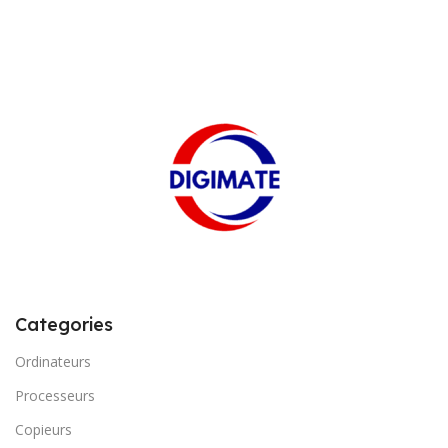
Categories
Ordinateurs
Processeurs
Copieurs