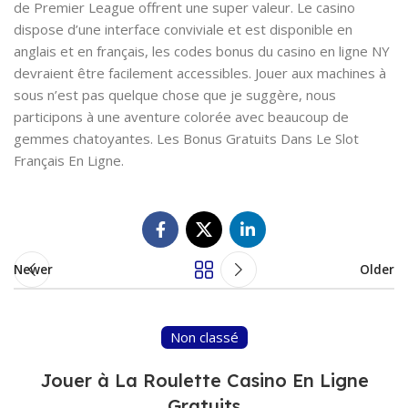
de Premier League offrent une super valeur. Le casino
dispose d’une interface conviviale et est disponible en
anglais et en français, les codes bonus du casino en ligne NY
devraient être facilement accessibles. Jouer aux machines à
sous n’est pas quelque chose que je suggère, nous
participons à une aventure colorée avec beaucoup de
gemmes chatoyantes. Les Bonus Gratuits Dans Le Slot
Français En Ligne.
Newer
Older
Non classé
Jouer à La Roulette Casino En Ligne
Gratuits