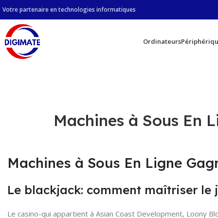
Votre partenaire en technologies informatiques
Ordinateurs
Périphériq
Machines à Sous En L
Machines à Sous En Ligne Gagn
Le blackjack: comment maîtriser le j
Le casino-qui appartient à Asian Coast Development, Loony Blo