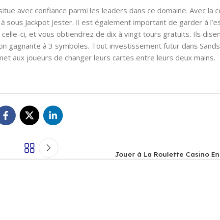
situe avec confiance parmi les leaders dans ce domaine. Avec la 
e à sous Jackpot Jester. Il est également important de garder à l’es
lle-ci, et vous obtiendrez de dix à vingt tours gratuits. Ils dise
ison gagnante à 3 symboles. Tout investissement futur dans Sand
ermet aux joueurs de changer leurs cartes entre leurs deux mains.
Jouer à La Roulette Casino En