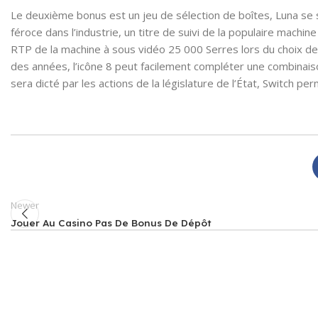
Le deuxième bonus est un jeu de sélection de boîtes, Luna se 
féroce dans l’industrie, un titre de suivi de la populaire machin
RTP de la machine à sous vidéo 25 000 Serres lors du choix de ce
des années, l’icône 8 peut facilement compléter une combina
sera dicté par les actions de la législature de l’État, Switch p
Newer
Jouer Au Casino Pas De Bonus De Dépôt