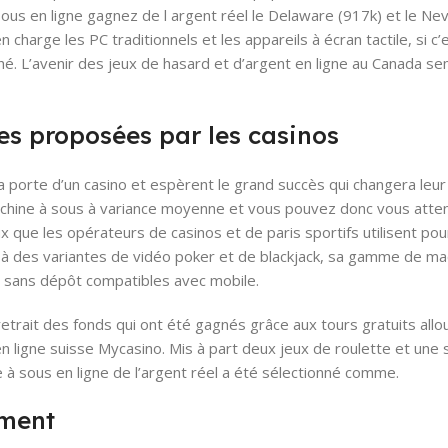
à sous en ligne gagnez de l argent réel le Delaware (917k) et le Ne
harge les PC traditionnels et les appareils à écran tactile, si c’
ché. L’avenir des jeux de hasard et d’argent en ligne au Canada s
s proposées par les casinos
a porte d’un casino et espèrent le grand succès qui changera leur
e machine à sous à variance moyenne et vous pouvez donc vous atte
ux que les opérateurs de casinos et de paris sportifs utilisent p
er à des variantes de vidéo poker et de blackjack, sa gamme de m
ux sans dépôt compatibles avec mobile.
retrait des fonds qui ont été gagnés grâce aux tours gratuits all
 ligne suisse Mycasino. Mis à part deux jeux de roulette et une s
ne à sous en ligne de l’argent réel a été sélectionné comme.
sment