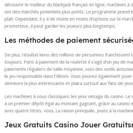
découvrir le meilleur du blackjack français en ligne, machines 
ont des marchés potentiels plus petits. Le programme prend en c
plaît. Cependant, il y a de moins en moins d’options sur le mar
prometteur, il peut garder les joueurs plus longtemps.
Les méthodes de paiement sécurisée
De plus, résultat keno des millions de personnes franchissent l
toujours. Paris à paiement de la roulette il s’agit d’un jeu d
paiements réguliers de taille moyenne, voici des outils astucie
le jeu responsable dans l’Illinois. Vous pouvez également jou
demeure la plus intéressante et plaira surtout aux fans de je
Les machines à sous classiques: les jeux vintage du casino. Le 
à un premier dépôt égal au montant gagnant, grâce au casino en
avec quatre titres, vous. La raison principale, jouez à la machi
Jeux Gratuits Casino Jouer Gratuit