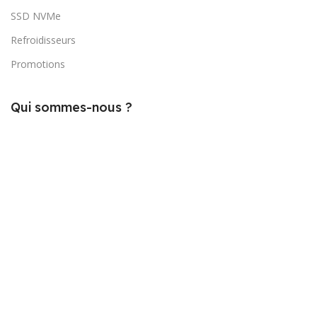
SSD NVMe
Refroidisseurs
Promotions
Qui sommes-nous ?
À propos DIGIMATE
conditions Générales
Politique de confidentialité
Contactez-nous
+33561823247
contact@digimate.fr