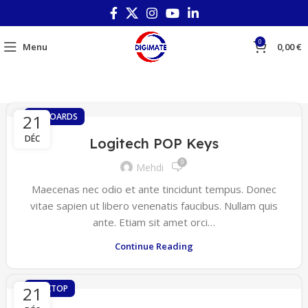
0
Menu
0,00
€
21
KEYBOARDS
DÉC
Logitech POP Keys
0
Mehdi
Maecenas nec odio et ante tincidunt tempus. Donec
vitae sapien ut libero venenatis faucibus. Nullam quis
ante. Etiam sit amet orci…
Continue Reading
21
DESKTOP